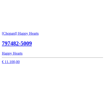
[Chopard] Happy Hearts
797482-5009
Happy Hearts
€ 11.100,00