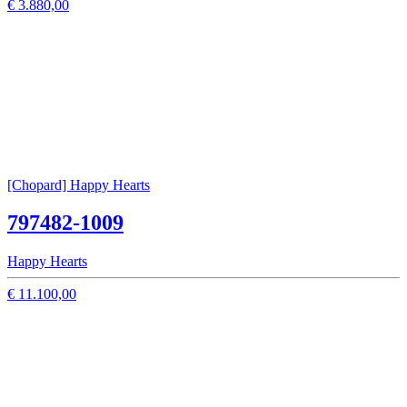
€ 3.880,00
[Chopard] Happy Hearts
797482-1009
Happy Hearts
€ 11.100,00